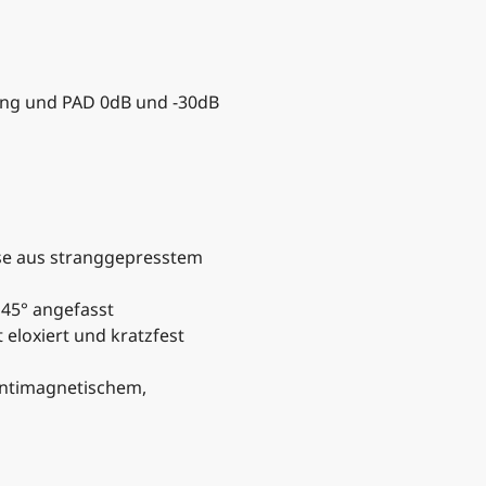
ng und PAD 0dB und -30dB
use aus stranggepresstem
45° angefasst
 eloxiert und kratzfest
antimagnetischem,