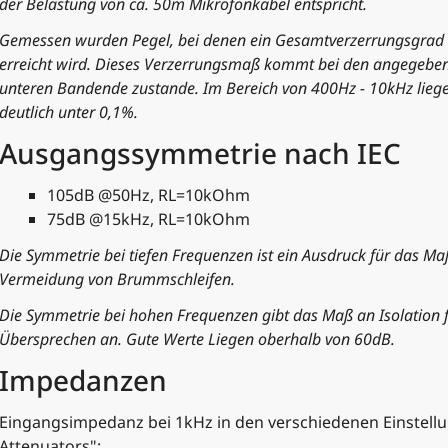
der Belastung von ca. 50m Mikrofonkabel entspricht.
Gemessen wurden Pegel, bei denen ein Gesamtverzerrungsgrad
erreicht wird. Dieses Verzerrungsmaß kommt bei den angegebe
unteren Bandende zustande. Im Bereich von 400Hz - 10kHz lieg
deutlich unter 0,1%.
Ausgangssymmetrie nach IEC
105dB @50Hz, RL=10kOhm
75dB @15kHz, RL=10kOhm
Die Symmetrie bei tiefen Frequenzen ist ein Ausdruck für das Ma
Vermeidung von Brummschleifen.
Die Symmetrie bei hohen Frequenzen gibt das Maß an Isolation 
Übersprechen an. Gute Werte Liegen oberhalb von 60dB.
Impedanzen
Eingangsimpedanz bei 1kHz in den verschiedenen Einstellu
Attenuators":