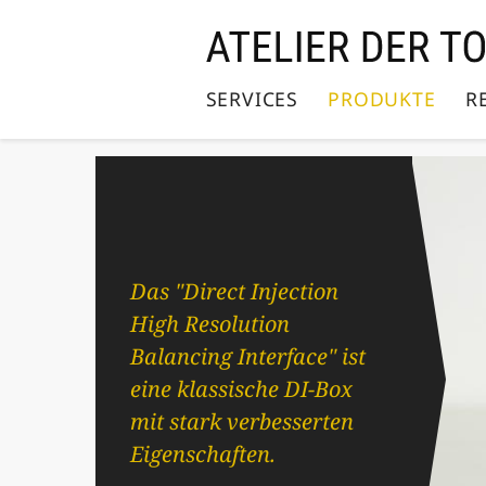
Direkt
zum
Inhalt
SERVICES
PRODUKTE
R
Das "Direct Injection
High Resolution
Balancing Interface" ist
eine klassische DI-Box
mit stark verbesserten
Eigenschaften.