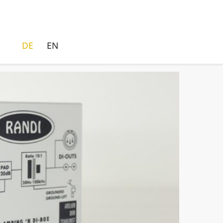
DE
EN
Randi
reload
ALLEN